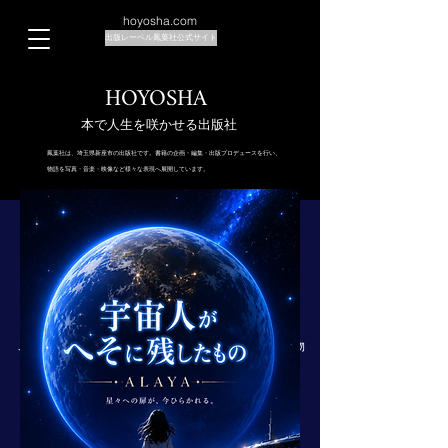
hoyosha.com
出版レーベル鳳葉社公式サイト
​HOYOSHA
本で人生を咲かせる出版社
鳳葉社は、埼玉県新座市の出版社です。書籍の企画・編集・出版プロデュースを行い、
物語を写真・音楽・映像など様々な表現へ展開しています。
14歳のハルは、宇宙人サラとマディとともに、
記憶をたどるように星々を旅する。
──その旅の果てに、彼女が見つけたものとは。
​これは、すべての人が、自分自身を思い出すための物
語。