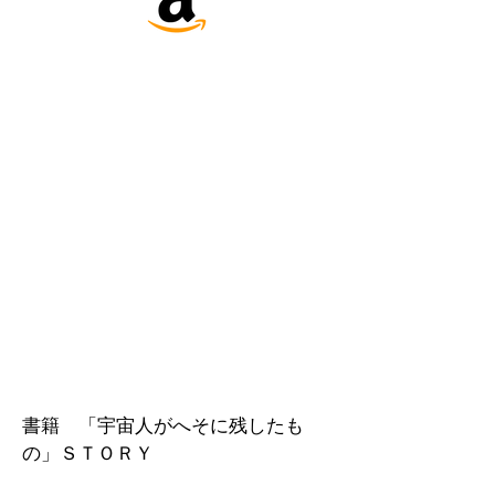
sho
​書籍 「宇宙人がへそに残したも
の」ＳＴＯＲＹ